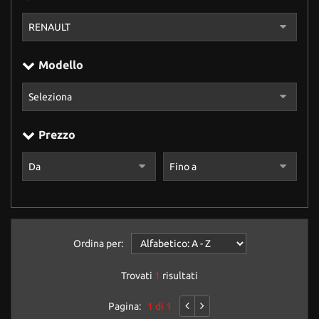
Modello
Prezzo
Ordina per:
Trovati
1
risultati
Pagina:
1 di 1