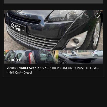
3.000 €
2010 RENAULT Scenic
1.5 dCi 110CV CONFORT 7 POSTI NEOPATENTATI
1.461 Cm³ • Diesel
212.400 Km • Cambio Manuale (6) • Grigio scuro metallizzato • 5
Porte • ABS • Airbag • Airbag laterali • Airbag Passeggero • Airbag
testa • Alzacristalli elettrici • Autoradio • Cerchi in lega • Chiusura
centralizzata • Climatizzatore • Controllo trazione • Cruise Control
• ESP • Fendinebbia • Filtro antiparticolato • Immobilizzatore
elettronico • Sedile posteriore sdoppiato • Servosterzo •