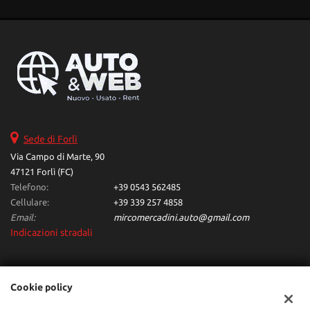
Navigatore satellitare • Specchietti laterali elettrici
Sede di Forlì
Via Campo di Marte, 90
47121 Forlì (FC)
Telefono:
+39 0543 562485
Cellulare:
+39 339 257 4858
Email:
mircomercadini.auto@gmail.com
Indicazioni stradali
Dati fiscali:
Cookie policy
Auto & Web