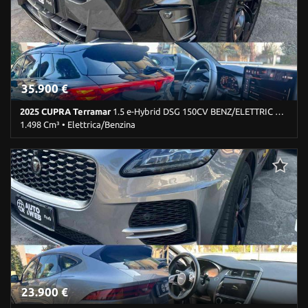
Immobilizzatore elettronico • Park Distance Control • Sedile
posteriore sdoppiato • Servosterzo • Navigatore satellitare •
Sospensioni pneumatiche • Specchietti laterali elettrici •
Telecamera per parcheggio assistito
35.900 €
2025 CUPRA Terramar
1.5 e-Hybrid DSG 150CV BENZ/ELETTRIC UNIPROP NEOP.
1.498 Cm³ • Elettrica/Benzina
25.029 Km • Cambio Sequenziale (6) • Nero metallizzato • 5 Porte •
ABS • Airbag • Airbag laterali • Airbag Passeggero • Airbag testa •
Alzacristalli elettrici • Autoradio • Bluetooth • Bracciolo • Cerchi in
lega • Chiusura centralizzata • Climatizzatore automatico, 4 zone •
Controllo automatico clima • Controllo elettronico della corsia •
Controllo trazione • Cruise Control • ESP • Fari LED • Fendinebbia •
Head-up display • Immobilizzatore elettronico • Park Distance
Control • Portellone posteriore elettrico • Riconoscimento dei
segnali stradali • Sedile posteriore sdoppiato • Sensori di
parcheggio posteriori • Servosterzo • Navigatore satellitare •
Specchietti laterali elettrici • Telecamera per parcheggio assistito
23.900 €