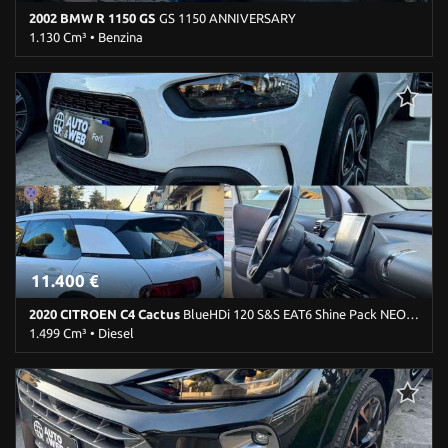
Telecamera per parcheggio assistito • Tetto apribile
2002 BMW R 1150 GS
GS 1150 ANNIVERSARY
1.130 Cm³ • Benzina
95.000 Km • Cambio Manuale • Blu metallizzato • ABS • Accensione
elettrica • Baule • Parabrezza
11.400 €
2020 CITROEN C4 Cactus
BlueHDi 120 S&S EAT6 Shine Pack NEOPATENTATI
1.499 Cm³ • Diesel
135.000 Km • Cambio Automatico (6) • Bianco pastello • 5 Porte •
ABS • Airbag • Airbag laterali • Airbag Passeggero • Airbag testa •
Alzacristalli elettrici • Autoradio • Bluetooth • Cerchi in lega •
Chiusura centralizzata • Climatizzatore • Controllo trazione • Cruise
Control • ESP • Fendinebbia • Filtro antiparticolato •