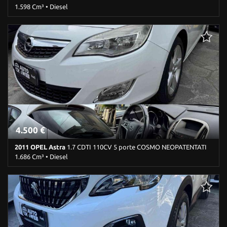
1.598 Cm³ • Diesel
195.500 Km • Cambio Manuale (6) • Grigio scuro metallizzato • 5
Porte • ABS • Airbag • Airbag laterali • Airbag Passeggero • Airbag
testa • Alzacristalli elettrici • Autoradio • Bluetooth •
Boardcomputer • Bracciolo • Cerchi in lega • Chiusura centralizzata
• Climatizzatore automatico, 2 zone • Controllo trazione • Cruise
Control • ESP • Fendinebbia • Filtro antiparticolato •
Immobilizzatore elettronico • Interni in pelle • Park Distance
Control • Regolazione elettrica sedili • Sedile posteriore
sdoppiato • Sensori di parcheggio anteriori • Sensori di parcheggio
posteriori • Servosterzo • Navigatore satellitare • Specchietti
laterali elettrici
4.500 €
2011 OPEL Astra
1.7 CDTI 110CV 5 porte COSMO NEOPATENTATI
1.686 Cm³ • Diesel
192.600 Km • Cambio Manuale (6) • Bianco pastello • 5 Porte • ABS
• Airbag • Airbag laterali • Airbag Passeggero • Airbag testa •
Alzacristalli elettrici • Autoradio • Boardcomputer • Cerchi in lega •
Chiusura centralizzata • Climatizzatore • Controllo trazione • Cruise
Control • ESP • Fendinebbia • Filtro antiparticolato •
Immobilizzatore elettronico • Sedile posteriore sdoppiato •