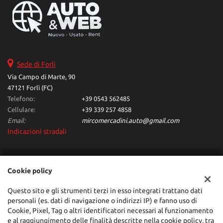
Navigatore satellitare • Specchietti laterali elettrici
Sede di Forlì
Via Campo di Marte, 90
47121 Forlì (FC)
Telefono:
+39 0543 562485
Cellulare:
+39 339 257 4858
Email:
mircomercadini.auto@gmail.com
Indicazioni stradali
Dati fiscali:
Cookie policy
Auto & Web
Via Campo di Marte, 90, Forlì (FC)
Questo sito e gli strumenti terzi in esso integrati trattano dati
C.F/P.IVA:
04048620407
personali (es. dati di navigazione o indirizzi IP) e fanno uso di
Cookie, Pixel, Tag o altri identificatori necessari al funzionamento
Registro delle imprese:
FC
e al raggiungimento delle finalità descritte nella cookie policy, tra