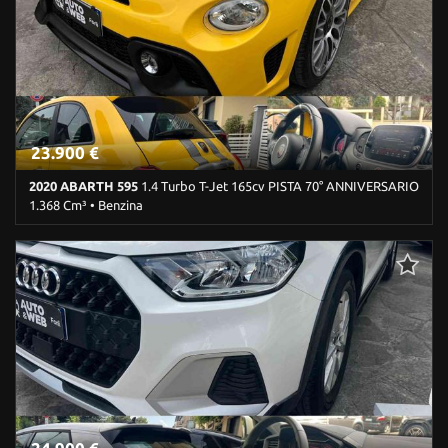
23.900 €
2020 ABARTH 595
1.4 Turbo T-Jet 165cv PISTA 70° ANNIVERSARIO
1.368 Cm³ • Benzina
16.300 Km • Cambio Manuale (5) • Giallo metallizzato • 3 Porte •
ABS • Airbag • Airbag laterali • Airbag Passeggero • Airbag testa •
Alzacristalli elettrici • Autoradio • Bluetooth • Cerchi in lega •
Chiusura centralizzata • Climatizzatore • Controllo trazione • ESP •
Fendinebbia • Immobilizzatore elettronico • Interni in pelle • Park
Distance Control • Sedile posteriore sdoppiato • Sensori di
parcheggio posteriori • Servosterzo • Navigatore satellitare •
Specchietti laterali elettrici • Tetto apribile