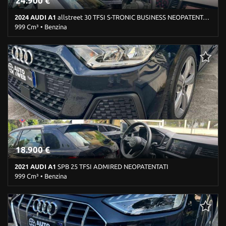
24.900 €
2024 AUDI A1
allstreet 30 TFSI S-TRONIC BUSINESS NEOPATENTATI
999 Cm³ • Benzina
15.825 Km • Cambio Sequenziale (7) • Bianco pastello • 5 Porte •
ABS • Airbag • Airbag laterali • Airbag Passeggero • Airbag testa •
Alzacristalli elettrici • Autoradio • Bluetooth • Bracciolo • Cerchi in
lega • Chiusura centralizzata • Climatizzatore automatico, 2 zone •
Controllo trazione • Cruise Control • ESP • Frenata d'emergenza
assistita • Immobilizzatore elettronico • Luci diurne LED •
Riconoscimento dei segnali stradali • Sensori di parcheggio
posteriori • Servosterzo • Navigatore satellitare • Specchietti
laterali elettrici
18.900 €
2021 AUDI A1
SPB 25 TFSI ADMIRED NEOPATENTATI
999 Cm³ • Benzina
55.400 Km • Cambio Manuale (5) • Nero metallizzato • 5 Porte •
ABS • Airbag • Airbag laterali • Airbag Passeggero • Airbag testa •
Alzacristalli elettrici • Autoradio • Bluetooth • Cerchi in lega •
Chiusura centralizzata • Climatizzatore automatico, 2 zone •