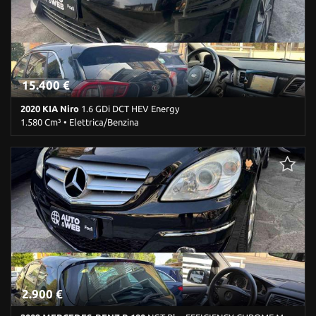
antiparticolato • Frenata d'emergenza assistita • Immobilizzatore
elettronico • Interni in pelle • Park Distance Control • Regolazione
elettrica sedili • Sedile posteriore sdoppiato • Sensore di luce •
Sensore di pioggia • Sensori di parcheggio anteriori • Sensori di
parcheggio posteriori • Servosterzo • Navigatore satellitare •
Specchietti laterali elettrici
15.400 €
2020 KIA Niro
1.6 GDi DCT HEV Energy
1.580 Cm³ • Elettrica/Benzina
84.960 Km • Cambio Sequenziale (6) • Nero metallizzato • 5 Porte •
ABS • Airbag laterali • Airbag testa • Alzacristalli elettrici •
Bluetooth • Cerchi in lega • Chiusura centralizzata • Climatizzatore
• Controllo trazione • Cruise Control • ESP • Fari LED • Fendinebbia
• Immobilizzatore elettronico • Interni in pelle • Park Distance
Control • Regolazione elettrica sedili • Sedile posteriore
sdoppiato • Sensore di luce • Sensore di pioggia • Sensori di
parcheggio posteriori • Servosterzo • Navigatore satellitare •
Specchietti laterali elettrici • Telecamera per parcheggio assistito
2.900 €