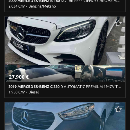
2009 MERCEDES-BENZ B 180
NGT BlueEFFICIENCY CHROME METANO
2.034 Cm³ • Benzina/Metano
291.000 Km • Cambio Manuale (5) • Nero metallizzato • 5 Porte •
ABS • Airbag • Airbag laterali • Airbag Passeggero • Alzacristalli
elettrici • Bracciolo • Cerchi in lega • Chiusura centralizzata •
Climatizzatore • Controllo trazione • ESP • Fendinebbia •
Immobilizzatore elettronico • Sedile posteriore sdoppiato •
Sensore di luce • Servosterzo • Specchietti laterali elettrici
27.900 €
2019 MERCEDES-BENZ C 220
D AUTOMATIC PREMIUM 194CV TETTO PANORAMICO
1.950 Cm³ • Diesel
116.800 Km • Cambio Automatico (9) • Bianco pastello • 4 Porte •
ABS • Airbag • Airbag Passeggero • Airbag testa • Alzacristalli
elettrici • Autoradio digitale • Bluetooth • Boardcomputer •
Bracciolo • Cerchi in lega • Chiusura centralizzata • Climatizzatore
automatico, 2 zone • Controllo trazione • Cruise Control • ESP • Fari
LED • Fendinebbia • Filtro antiparticolato • Frenata d'emergenza