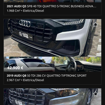
Telecamera per parcheggio assistito
2021 AUDI Q5
SPB 40 TDI QUATTRO S-TRONIC BUSINESS ADVANCED
1.968 Cm³ • Elettrica/Diesel
171.215 Km • Cambio Sequenziale (7) • Grigio metallizzato • 5
Porte • ABS • Airbag • Airbag laterali • Airbag Passeggero • Airbag
testa • Alzacristalli elettrici • Autoradio • Bluetooth • Bracciolo •
Cerchi in lega • Chiusura centralizzata • Climatizzatore automatico,
2 zone • Controllo trazione • Cruise Control • ESP • Fari full-LED •
Fendinebbia • Filtro antiparticolato • Immobilizzatore elettronico •
Park Distance Control • Portellone posteriore elettrico • Sedile
posteriore sdoppiato • Sensori di parcheggio posteriori •
Servosterzo • Navigatore satellitare • Specchietti laterali elettrici
42.900 €
2019 AUDI Q8
50 TDI 286 CV QUATTRO TIPTRONIC SPORT
2.967 Cm³ • Elettrica/Diesel
154.100 Km • Cambio Automatico (8) • Bianco pastello • 5 Porte •
ABS • Airbag • Airbag laterali • Airbag Passeggero • Airbag testa •
Alzacristalli elettrici • Autoradio • Bluetooth • Cerchi in lega •
Chiusura centralizzata • Climatizzatore automatico, 4 zone •