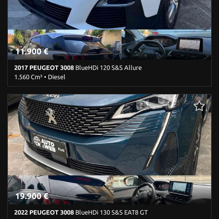
Servosterzo • Specchietti laterali elettrici
11.900 €
2017 PEUGEOT 3008
BlueHDi 120 S&S Allure
1.560 Cm³ • Diesel
170.081 Km • Cambio Manuale (6) • Bianco pastello • 5 Porte • ABS
• Airbag • Airbag laterali • Airbag Passeggero • Airbag testa •
Alzacristalli elettrici • Autoradio • Bluetooth • Boardcomputer •
Bracciolo • Cerchi in lega • Chiusura centralizzata • Climatizzatore •
Cruise Control • Fendinebbia • Filtro antiparticolato • Head-up
display • Immobilizzatore elettronico • Park Distance Control •
Riconoscimento dei segnali stradali • Ruotino • Sedile posteriore
sdoppiato • Sedili sportivi • Servosterzo • Navigatore satellitare •
Specchietti laterali elettrici
19.900 €
2022 PEUGEOT 3008
BlueHDi 130 S&S EAT8 GT