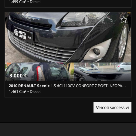
1.499 Cm³ • Diesel
118.400 Km • Cambio Automatico (8) • Blu metallizzato • 5 Porte •
ABS • Airbag • Airbag laterali • Airbag Passeggero • Airbag testa •
Alzacristalli elettrici • Autoradio • Bluetooth • Cerchi in lega •
Chiusura centralizzata • Climatizzatore • Cruise Control • Filtro
antiparticolato • Head-up display • Immobilizzatore elettronico •
Park Distance Control • Sedile posteriore sdoppiato • Servosterzo
• Navigatore satellitare • Specchietti laterali elettrici • Telecamera
per parcheggio assistito
3.000 €
2010 RENAULT Scenic
1.5 dCi 110CV CONFORT 7 POSTI NEOPATENTATI
1.461 Cm³ • Diesel
212.400 Km • Cambio Manuale (6) • Grigio scuro metallizzato • 5
Veicoli successivi
Porte • ABS • Airbag • Airbag laterali • Airbag Passeggero • Airbag
testa • Alzacristalli elettrici • Autoradio • Cerchi in lega • Chiusura
centralizzata • Climatizzatore • Controllo trazione • Cruise Control
• ESP • Fendinebbia • Filtro antiparticolato • Immobilizzatore
elettronico • Sedile posteriore sdoppiato • Servosterzo •