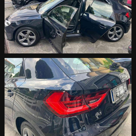
Ho letto e accetto
l'informativa privacy
*
Acconsento al trattamento dei miei dati per finalità di
marketing
Invia
Queste informazioni non saranno condivise con terze parti