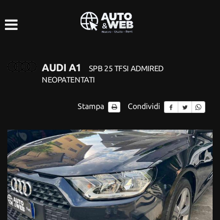
HOME
LISTA VEICOLI
AUDI A1
SPB 25 TFSI ADMIRED
ACQUISTIAMO USATO
NEOPATENTATI
ASSISTENZA
Stampa
Condividi
CONTATTI