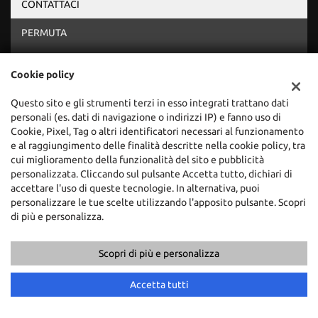
CONTATTACI
PERMUTA
RICHIEDI TEST DRIVE
Cookie policy
Vuoi saperne di più? Scrivici!
Questo sito e gli strumenti terzi in esso integrati trattano dati
I campi contrassegnati con * sono obbligatori.
personali (es. dati di navigazione o indirizzi IP) e fanno uso di
Servizio clienti
Cookie, Pixel, Tag o altri identificatori necessari al funzionamento
+39 0543 562485
e al raggiungimento delle finalità descritte nella cookie policy, tra
cui miglioramento della funzionalità del sito e pubblicità
personalizzata. Cliccando sul pulsante Accetta tutto, dichiari di
accettare l'uso di queste tecnologie. In alternativa, puoi
personalizzare le tue scelte utilizzando l'apposito pulsante. Scopri
di più e personalizza.
Scopri di più e personalizza
Accetta tutti