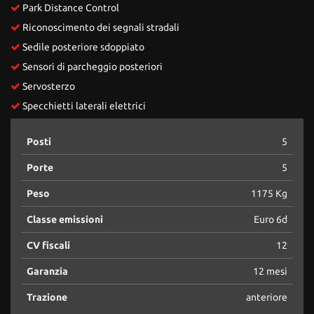
Park Distance Control
Riconoscimento dei segnali stradali
Sedile posteriore sdoppiato
Sensori di parcheggio posteriori
Servosterzo
Specchietti laterali elettrici
Posti
5
Porte
5
Peso
1175 Kg
Classe emissioni
Euro 6d
CV fiscali
12
Garanzia
12 mesi
Trazione
anteriore